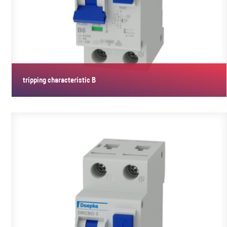
tripping characteristic B
With tripping characteristic B, these circuit-breakers ensure
reliable…