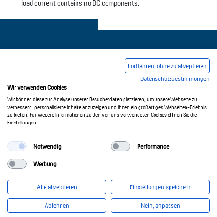
load current contains no DC components.
Fortfahren, ohne zu akzeptieren
Datenschutzbestimmungen
Legal notice
Common Conditions Of Trading
Wir verwenden Cookies
Privacy Policy
Wir können diese zur Analyse unserer Besucherdaten platzieren, um unsere Webseite zu
verbessern, personalisierte Inhalte anzuzeigen und Ihnen ein großartiges Webseiten-Erlebnis
zu bieten. Für weitere Informationen zu den von uns verwendeten Cookies öffnen Sie die
Einstellungen.
© 2017-2026 Doepke Schaltgeräte GmbH
Notwendig
Performance
Werbung
Doepke Schaltgeräte GmbH
Stellmacherstr. 11
Alle akzeptieren
Einstellungen speichern
26506 Norden
info@doepke.de
Ablehnen
Nein, anpassen