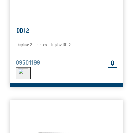
DDI 2
Dupline 2-line text display DDI 2
09501199