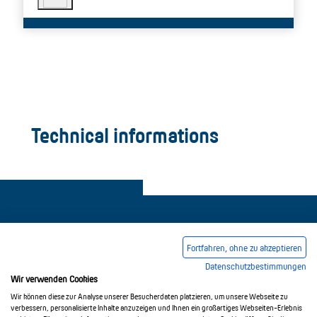
Technical informations
Fortfahren, ohne zu akzeptieren
Datenschutzbestimmungen
Legal notice
Common Conditions Of Trading
Wir verwenden Cookies
Privacy Policy
Wir können diese zur Analyse unserer Besucherdaten platzieren, um unsere Webseite zu
verbessern, personalisierte Inhalte anzuzeigen und Ihnen ein großartiges Webseiten-Erlebnis