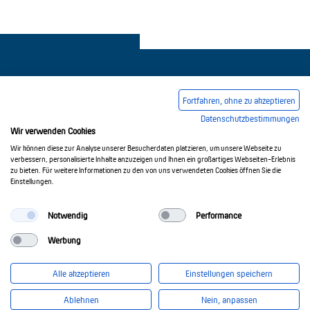
Fortfahren, ohne zu akzeptieren
Datenschutzbestimmungen
Legal notice
Common Conditions Of Trading
Wir verwenden Cookies
Privacy Policy
Wir können diese zur Analyse unserer Besucherdaten platzieren, um unsere Webseite zu
verbessern, personalisierte Inhalte anzuzeigen und Ihnen ein großartiges Webseiten-Erlebnis
zu bieten. Für weitere Informationen zu den von uns verwendeten Cookies öffnen Sie die
Einstellungen.
© 2017-2026 Doepke Schaltgeräte GmbH
Notwendig
Performance
Werbung
Doepke Schaltgeräte GmbH
Stellmacherstr. 11
Alle akzeptieren
Einstellungen speichern
26506 Norden
info@doepke.de
Ablehnen
Nein, anpassen