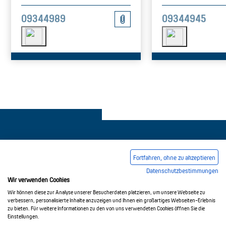
09344989
09344945
Fortfahren, ohne zu akzeptieren
Datenschutzbestimmungen
Legal notice
Common Conditions Of Trading
Wir verwenden Cookies
Privacy Policy
Wir können diese zur Analyse unserer Besucherdaten platzieren, um unsere Webseite zu
verbessern, personalisierte Inhalte anzuzeigen und Ihnen ein großartiges Webseiten-Erlebnis
zu bieten. Für weitere Informationen zu den von uns verwendeten Cookies öffnen Sie die
Einstellungen.