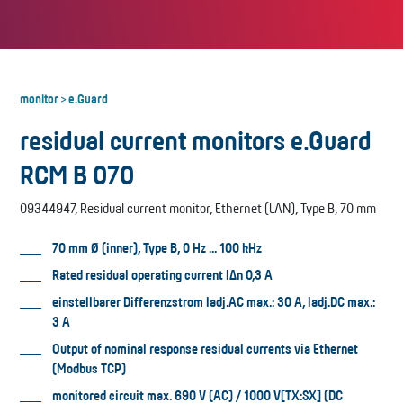
monitor
e.Guard
>
residual current monitors e.Guard
RCM B 070
09344947, Residual current monitor, Ethernet (LAN), Type B, 70 mm
70 mm Ø (inner), Type B, 0 Hz ... 100 kHz
Rated residual operating current I∆n 0,3 A
einstellbarer Differenzstrom Iadj.AC max.: 30 A, Iadj.DC max.:
3 A
Output of nominal response residual currents via Ethernet
(Modbus TCP)
monitored circuit max. 690 V (AC) / 1000 V[TX:SX] (DC