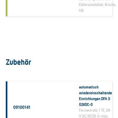
Elektromobilität, N links,
HD
Zubehör
automatisch
wiedereinschaltende
Einrichtungen DFA 3
024DC-0
09100141
Fernantrieb, 1 TE, 24
V DC, RCCB: In max.