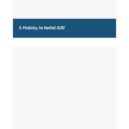
E-Mobility: Im Notfall AUS!
Fehlerstromschutz für Ladesäulen mit NOT-AUS-
Funktion.