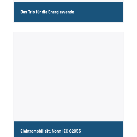
Das Trio für die Energiewende
Fehlerstromschutz für Photovoltaik, Wärmepumpen und
Ladeeinrichtungen
Elektromobilität: Norm IEC 62955