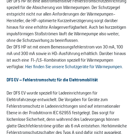
Der DFS HP ist eine allstromsensitive Fehlerstromschutzeinrichtung
speziell für die Absicherung von Wärmepumpen. Der Schutzpegel
entspricht nicht nur allen Anforderungen der Wärmepumpen-
Hersteller, die HP-optimierte Kurzzeitverzögerung sorgt darüber
hinaus für eine erhöhte Anlagenverfügbarkeit. Auch bei kurzzeitigen
impulsförmigen Stoßströmen läuft die Wärmepumpe also weiter,
ohne die Schutzwirkung zu beeinflussen.
Der DFS HP ist mit einem Bemessungsfehlerstrom von 30 mA, 100
mA und 300 mA sowie in HD-Ausführung erhältlich. Darüber hinaus
ist auch eine FI-/LS-Kombination speziell für Wärmepumpen
verfügbar.
Hier finden Sie unsere Schutzgeräte für Wärmepumpen.
DFS EV – Fehlerstromschutz für die Elektromobilität
Der DFS EV wurde speziell für Ladeeinrichtungen für
Elektrofahrzeuge entwickelt. Die Vorgaben für Geräte zum
Fehlerstromschutz in Ladeeinrichtungen sind auf internationaler
Ebene in der Produktnorm IEC 62955 festgelegt. Das sorgt für
lückenlose Sicherheit, denn während des Ladevorgangs können
glatte Gleichfehlerströme größer als 6 mA entstehen. Herkömmliche
Fehlerstromschutzschalter des Typs A sind dafür nicht ausgelegt.