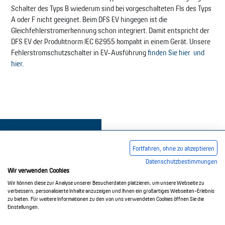
Schalter des Typs B wiederum sind bei vorgeschalteten FIs des Typs
A oder F nicht geeignet. Beim DFS EV hingegen ist die
Gleichfehlerstromerkennung schon integriert. Damit entspricht der
DFS EV der Produktnorm IEC 62955 kompakt in einem Gerät. Unsere
Fehlerstromschutzschalter in EV-Ausführung
finden Sie hier
und
hier.
Fortfahren, ohne zu akzeptieren
Datenschutzbestimmungen
Wir verwenden Cookies
Impressum
AGB
Datenschutzerklärung
Wir können diese zur Analyse unserer Besucherdaten platzieren, um unsere Webseite zu
verbessern, personalisierte Inhalte anzuzeigen und Ihnen ein großartiges Webseiten-Erlebnis
zu bieten. Für weitere Informationen zu den von uns verwendeten Cookies öffnen Sie die
Einstellungen.