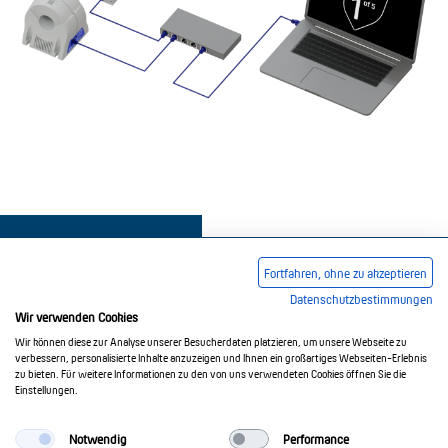
Fortfahren, ohne zu akzeptieren
Datenschutzbestimmungen
Wir verwenden Cookies
Impressum
AGB
Datenschutzerklärung
Wir können diese zur Analyse unserer Besucherdaten platzieren, um unsere Webseite zu
verbessern, personalisierte Inhalte anzuzeigen und Ihnen ein großartiges Webseiten-Erlebnis
zu bieten. Für weitere Informationen zu den von uns verwendeten Cookies öffnen Sie die
Einstellungen.
© 2017-2026 Doepke Schaltgeräte GmbH
Notwendig
Performance