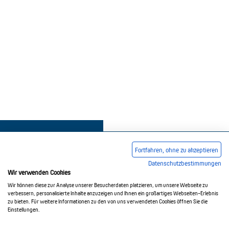
Fortfahren, ohne zu akzeptieren
Datenschutzbestimmungen
Wir verwenden Cookies
Impressum
AGB
Datenschutzerklärung
Wir können diese zur Analyse unserer Besucherdaten platzieren, um unsere Webseite zu
verbessern, personalisierte Inhalte anzuzeigen und Ihnen ein großartiges Webseiten-Erlebnis
zu bieten. Für weitere Informationen zu den von uns verwendeten Cookies öffnen Sie die
Einstellungen.