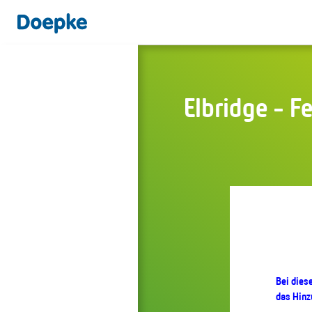
Elbridge - F
Bei dies
das Hinz