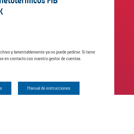
netotérmicos FIB
K
archivo y lamentablemente ya no puede pedirse. Si tiene
se en contacto con nuestro gestor de cuentas.
os
Manual de instrucciones