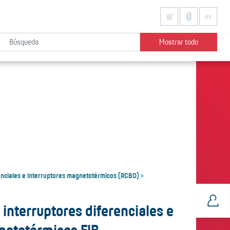
es
Mostrar todo
enciales e interruptores magnetotérmicos (RCBO)
>
interruptores diferenciales e