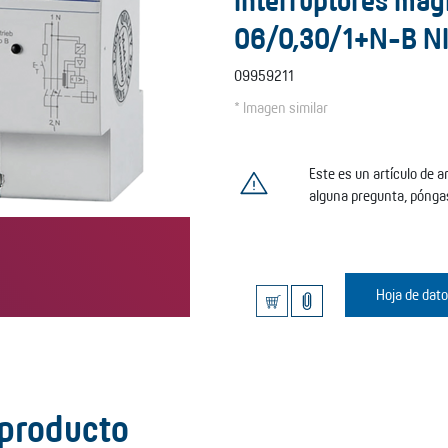
interruptores mag
06/0,30/1+N-B N
09959211
* Imagen similar
Este es un artículo de 
alguna pregunta, pónga
Hoja de dat
 producto