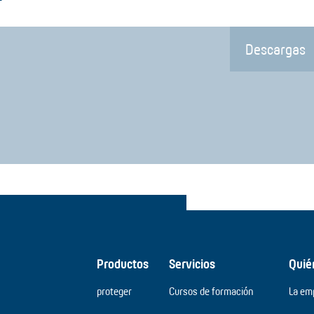
Descargas
Productos
Servicios
Quié
proteger
Cursos de formación
La em