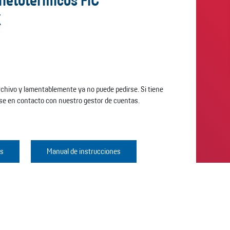
netotérmicos FIC
K
archivo y lamentablemente ya no puede pedirse. Si tiene
se en contacto con nuestro gestor de cuentas.
os
Manual de instrucciones