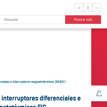
es
Mostrar todo
enciales e interruptores magnetotérmicos (RCBO)
>
interruptores diferenciales e