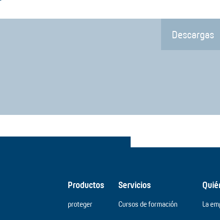
Descargas
Productos
Servicios
Quié
proteger
Cursos de formación
La em