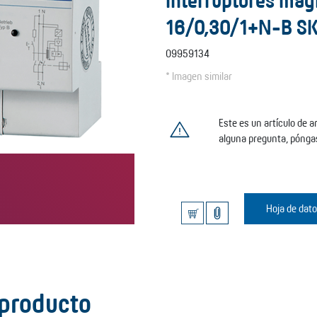
interruptores mag
16/0,30/1+N-B S
09959134
* Imagen similar
Este es un artículo de 
alguna pregunta, pónga
Hoja de dat
 producto