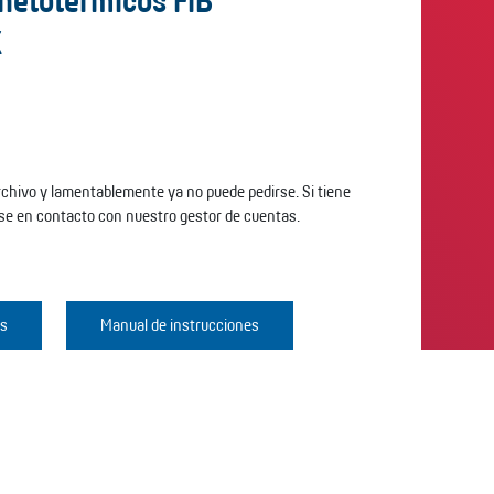
netotérmicos FIB
K
archivo y lamentablemente ya no puede pedirse. Si tiene
se en contacto con nuestro gestor de cuentas.
os
Manual de instrucciones