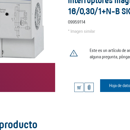
interruptores mag
16/0,30/1+N-B S
09959114
* Imagen similar
Este es un artículo de 
alguna pregunta, pónga
Hoja de dat
 producto