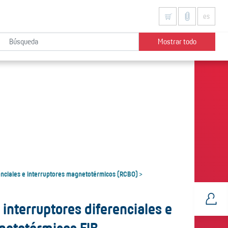
es
Mostrar todo
enciales e interruptores magnetotérmicos (RCBO)
>
interruptores diferenciales e