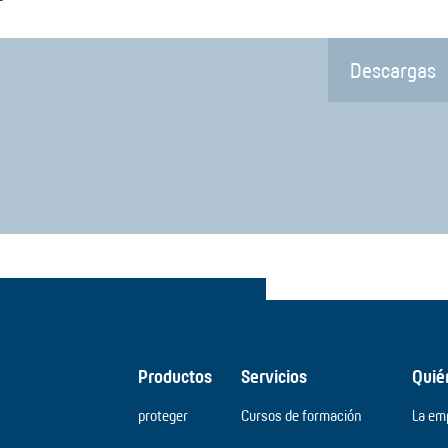
Descargas
Productos
Servicios
Quié
proteger
Cursos de formación
La em