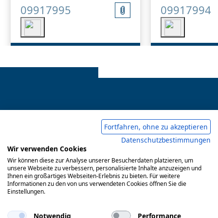
09917995
09917994
Pie de imprenta
Fortfahren, ohne zu akzeptieren
Datenschutzbestimmungen
Condiciones comerciales generales
Wir verwenden Cookies
Wir können diese zur Analyse unserer Besucherdaten platzieren, um
Política de privacidad
unsere Webseite zu verbessern, personalisierte Inhalte anzuzeigen und
Ihnen ein großartiges Webseiten-Erlebnis zu bieten. Für weitere
Informationen zu den von uns verwendeten Cookies öffnen Sie die
Einstellungen.
© 2017-2026 Doepke Schaltgeräte GmbH
Notwendig
Performance