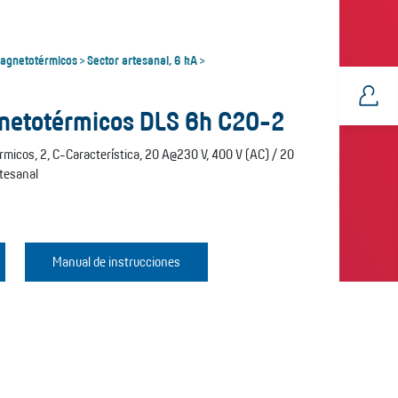
magnetotérmicos
Sector artesanal, 6 kA
>
>
gnetotérmicos DLS 6h C20-2
micos, 2, C-Característica, 20 A@230 V, 400 V (AC) / 20
rtesanal
Manual de instrucciones