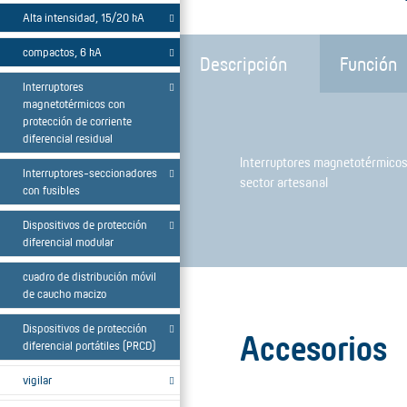
Alta intensidad, 15/20 kA
compactos, 6 kA
Descripción
Función
Interruptores
magnetotérmicos con
protección de corriente
diferencial residual
Interruptores magnetotérmicos,
Interruptores-seccionadores
sector artesanal
con fusibles
Dispositivos de protección
diferencial modular
cuadro de distribución móvil
de caucho macizo
Dispositivos de protección
Accesorios
diferencial portátiles (PRCD)
vigilar