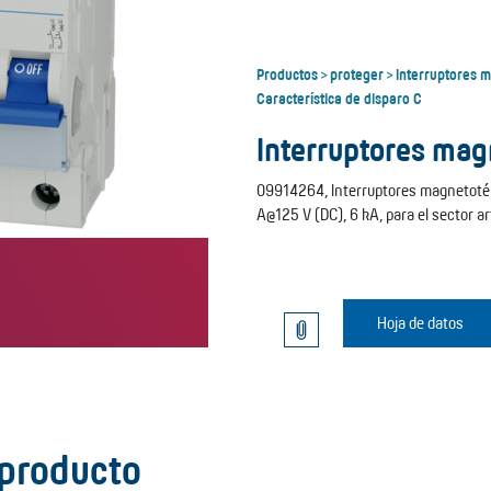
Productos
proteger
Interruptores 
>
>
Característica de disparo C
Interruptores ma
09914264, Interruptores magnetotér
A@125 V (DC), 6 kA, para el sector a
Hoja de datos
 producto