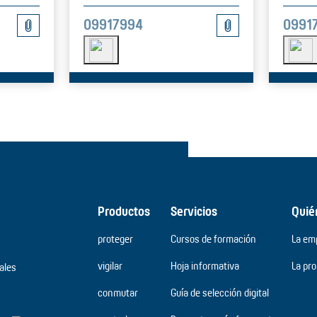
09917994
0991
Productos
Servicios
Quié
proteger
Cursos de formación
La em
vigilar
Hoja informativa
La pr
ales
conmutar
Guía de selección digital