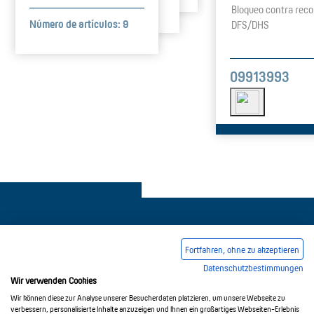
Bloqueo contra rec
Número de artículos: 9
DFS/DHS
09913993
Fortfahren, ohne zu akzeptieren
Datenschutzbestimmungen
Pie de imprenta
Condiciones comerciales generales
Wir verwenden Cookies
Política de privacidad
Wir können diese zur Analyse unserer Besucherdaten platzieren, um unsere Webseite zu
verbessern, personalisierte Inhalte anzuzeigen und Ihnen ein großartiges Webseiten-Erlebnis