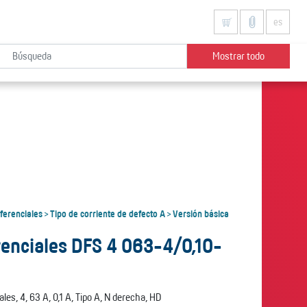
es
Mostrar todo
iferenciales
Tipo de corriente de defecto A
Versión básica
>
>
erenciales DFS 4 063-4/0,10-
es, 4, 63 A, 0,1 A, Tipo A, N derecha, HD