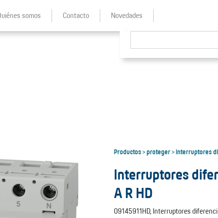
Quiénes somos
Contacto
Novedades
Productos
proteger
Interruptores d
>
>
Interruptores dif
A R HD
09145911HD, Interruptores diferencial