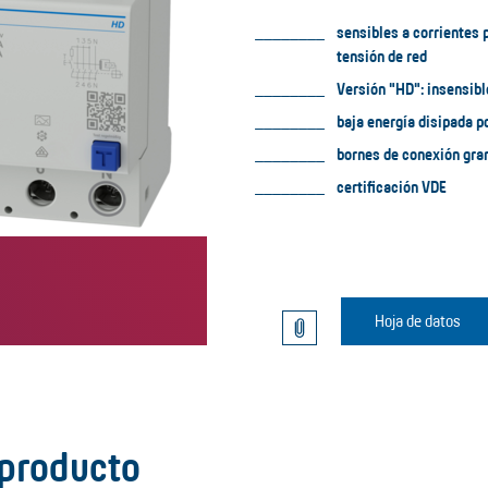
sensibles a corrientes 
tensión de red
Versión "HD": insensibl
baja energía disipada p
bornes de conexión gra
certificación VDE
Hoja de datos
 producto