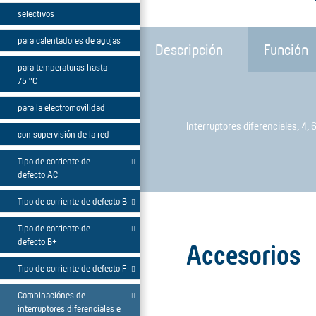
selectivos
para calentadores de agujas
Descripción
Función
para temperaturas hasta
75 °C
para la electromovilidad
Interruptores diferenciales, 4, 
con supervisión de la red
Tipo de corriente de
defecto AC
Tipo de corriente de defecto B
Tipo de corriente de
defecto B+
Accesorios
Tipo de corriente de defecto F
Combinaciónes de
interruptores diferenciales e