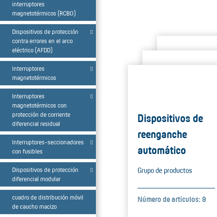
interruptores
magnetotérmicos (RCBO)
Dispositivos de protección
contra errores en el arco
eléctrico (AFDD)
Interruptores
magnetotérmicos
Interruptores
magnetotérmicos con
protección de corriente
Dispositivos de
diferencial residual
reenganche
Interruptores-seccionadores
automático
con fusibles
Dispositivos de protección
Grupo de productos
diferencial modular
cuadro de distribución móvil
Número de artículos: 9
de caucho macizo