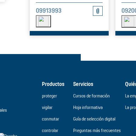
09913993
0920
Productos
Servicios
Quié
proteger
Cursos de formación
La em
vigilar
Hoja informativa
La pr
ales
conmutar
Guía de selección digital
controlar
Preguntas más frecuentes