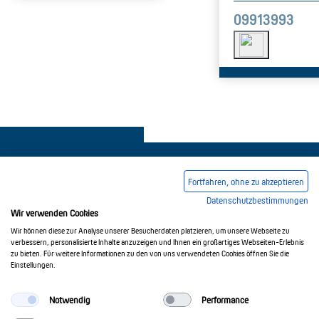
09913993
Fortfahren, ohne zu akzeptieren
Datenschutzbestimmungen
Pie de imprenta
Condiciones comerciales generales
Wir verwenden Cookies
Wir können diese zur Analyse unserer Besucherdaten platzieren, um unsere Webseite zu
Política de privacidad
verbessern, personalisierte Inhalte anzuzeigen und Ihnen ein großartiges Webseiten-Erlebnis
zu bieten. Für weitere Informationen zu den von uns verwendeten Cookies öffnen Sie die
Einstellungen.
© 2017-2026 Doepke Schaltgeräte GmbH
Notwendig
Performance