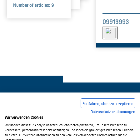
Number of articles: 9
09913993
Fortfahren, ohne zu akzeptieren
Datenschutzbestimmungen
Legal notice
Common Conditions Of Trading
Wir verwenden Cookies
Privacy Policy
Wir können diese zur Analyse unserer Besucherdaten platzieren, um unsere Webseite zu
verbessern, personalisierte Inhalte anzuzeigen und Ihnen ein großartiges Webseiten-Erlebnis
zu bieten. Für weitere Informationen zu den von uns verwendeten Cookies öffnen Sie die