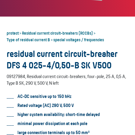
protect
Residual current circuit-breakers (RCCBs)
>
>
Type of residual current B
special voltages / frequencies
>
residual current circuit-breaker
DFS 4 025-4/0,50-B SK V500
09127984, Residual current circuit-breakers, four-pole, 25 A, 0,5 A,
Type B SK, 290 V, 500 V, N left
AC-DC sensitive up to 150 kHz
Rated voltage (AC) 290 V, 500 V
higher system availability: short-time delayed
minimal power dissipation at each pole
large connection terminals up to 50 mm²