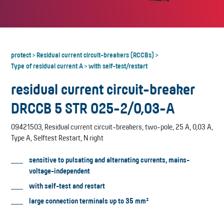
protect
Residual current circuit-breakers (RCCBs)
>
>
Type of residual current A
with self-test/restart
>
residual current circuit-breaker
DRCCB 5 STR 025-2/0,03-A
09421503, Residual current circuit-breakers, two-pole, 25 A, 0,03 A,
Type A, Selftest Restart, N right
sensitive to pulsating and alternating currents, mains-
voltage-independent
with self-test and restart
large connection terminals up to 35 mm²