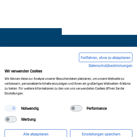
Fortfahren, ohne zu akzeptieren
Datenschutzbestimmungen
Legal notice
Common Conditions Of Trading
Wir verwenden Cookies
Privacy Policy
Wir können diese zur Analyse unserer Besucherdaten platzieren, um unsere Webseite zu
verbessern, personalisierte Inhalte anzuzeigen und Ihnen ein großartiges Webseiten-Erlebnis
zu bieten. Für weitere Informationen zu den von uns verwendeten Cookies öffnen Sie die
Einstellungen.
© 2017-2026 Doepke Schaltgeräte GmbH
Notwendig
Performance
Werbung
Doepke Schaltgeräte GmbH
Stellmacherstr. 11
Alle akzeptieren
Einstellungen speichern
26506 Norden