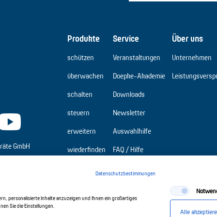
Produkte
Service
Über uns
schützen
Veranstaltungen
Unternehmen
überwachen
Doepke-Akademie
Leistungsversp
schalten
Downloads
steuern
Newsletter
erweitern
Auswahlhilfe
räte GmbH
wiederfinden
FAQ / Hilfe
Elbridge
Datenschutzbestimmungen
Notwen
n, personalisierte Inhalte anzuzeigen und Ihnen ein großartiges
en Sie die Einstellungen.
Alle akzeptier