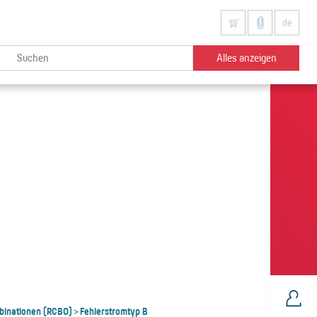
de
Alles anzeigen
binationen (RCBO)
Fehlerstromtyp B
>