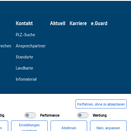
Kontakt
Aktuell
Karriere
e.Guard
PLZ-Suche
rechen
Ansprechpartner
Standorte
Landkarte
Infomaterial
Fortfahren, ohne zu akzeptieren
dig
Performance
Werbung
Einstellungen
en
Ablehnen
Nein, anpassen
speichern