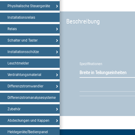
Physikalische Steuergeräte
Installationsrelais
Beschreibung
Relais
Schalter und Taster
Installationsschütze
Leuchtmelder
Spezifikationen
Breite in Teilungseinheiten
Verdrahtungsmaterial
Differenzstromwandler
Differenzstromanalysesysteme
Zubehör
Abdeckungen und Kappen
Meldegeräte/Bedienpanel