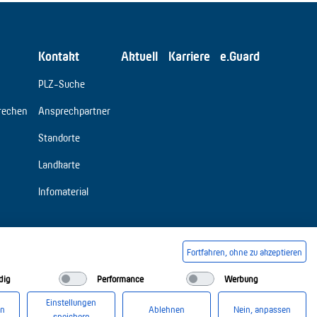
Kontakt
Aktuell
Karriere
e.Guard
PLZ-Suche
rechen
Ansprechpartner
Standorte
Landkarte
Infomaterial
Fortfahren, ohne zu akzeptieren
dig
Performance
Werbung
Einstellungen
en
Ablehnen
Nein, anpassen
speichern