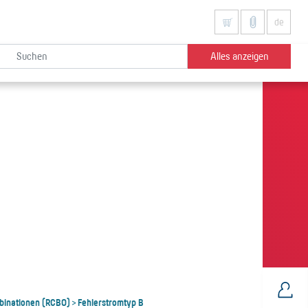
de
Alles anzeigen
binationen (RCBO)
Fehlerstromtyp B
>