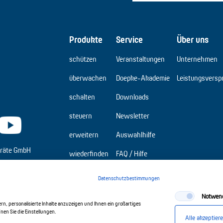
Produkte
Service
Über uns
schützen
Veranstaltungen
Unternehmen
überwachen
Doepke-Akademie
Leistungsversp
schalten
Downloads
steuern
Newsletter
erweitern
Auswahlhilfe
räte GmbH
wiederfinden
FAQ / Hilfe
Elbridge
Datenschutzbestimmungen
Notwen
n, personalisierte Inhalte anzuzeigen und Ihnen ein großartiges
en Sie die Einstellungen.
Alle akzeptier