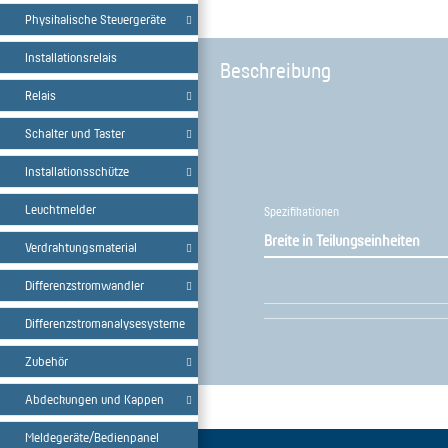
Physikalische Steuergeräte
Installationsrelais
Beschreibung
Relais
Schalter und Taster
Installationsschütze
Leuchtmelder
Spezifikationen
Breite in Teilungseinheiten
Verdrahtungsmaterial
Differenzstromwandler
Differenzstromanalysesysteme
Zubehör
Abdeckungen und Kappen
Meldegeräte/Bedienpanel