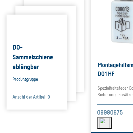
D0-
Sammelschiene
Montagehilfsm
ablängbar
D01 HF
Produktgruppe
Spezialhaltefeder C
Sicherungseinsätze
Anzahl der Artikel: 9
09980675