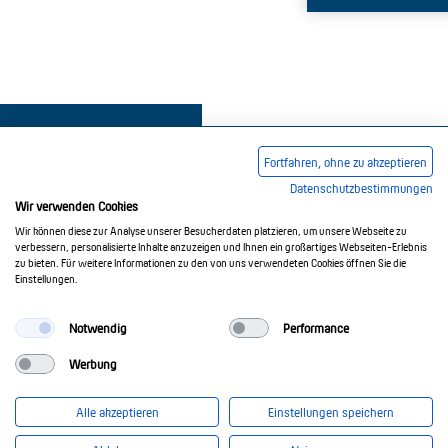
Fortfahren, ohne zu akzeptieren
Datenschutzbestimmungen
Wir verwenden Cookies
Impressum
AGB
Datenschutzerklärung
Wir können diese zur Analyse unserer Besucherdaten platzieren, um unsere Webseite zu
verbessern, personalisierte Inhalte anzuzeigen und Ihnen ein großartiges Webseiten-Erlebnis
zu bieten. Für weitere Informationen zu den von uns verwendeten Cookies öffnen Sie die
Einstellungen.
© 2017-2026 Doepke Schaltgeräte GmbH
Notwendig
Performance
Werbung
Doepke Schaltgeräte GmbH
Stellmacherstr. 11
Alle akzeptieren
Einstellungen speichern
26506 Norden
info@doepke.de