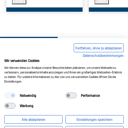
Fortfahren, ohne zu akzeptieren
Datenschutzbestimmungen
Wir verwenden Cookies
Wir können diese zur Analyse unserer Besucherdaten platzieren, um unsere Webseite zu
Impressum
AGB
Datenschutzerklärung
verbessern, personalisierte Inhalte anzuzeigen und Ihnen ein großartiges Webseiten-Erlebnis
zu bieten. Für weitere Informationen zu den von uns verwendeten Cookies öffnen Sie die
Einstellungen.
© 2017-2026 Doepke Schaltgeräte GmbH
Notwendig
Performance
Werbung
Doepke Schaltgeräte GmbH
Stellmacherstr. 11
Alle akzeptieren
Einstellungen speichern
26506 Norden
info@doepke.de