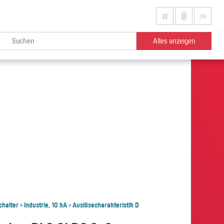
de
Alles anzeigen
chalter
Industrie, 10 kA
Auslösecharakteristik D
>
>