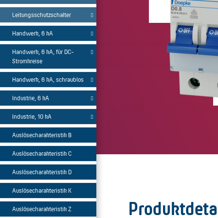
Leitungsschutzschalter
Handwerk, 6 kA
Handwerk, 6 kA, für DC-
Stromkreise
Handwerk, 6 kA, schraublos
Industrie, 6 kA
Industrie, 10 kA
Auslösecharakteristik B
Auslösecharakteristik C
Auslösecharakteristik D
Auslösecharakteristik K
Produktdeta
Auslösecharakteristik Z