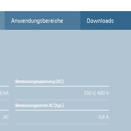
Anwendungsbereiche
Downloads
Bemessungsspannung (AC)
10 kA
230 V, 400 V
Bemessungsstrom AC (typ.)
AC
0,8 A