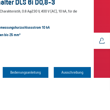
alter DLS 6i D0,8-3
Charakteristik, 0.8 A@230 V, 400 V (AC), 10 kA, für die
Bemessungskurzschlussstrom 10 kA
en bis 25 mm²
Bedienungsanleitung
Ausschreibung