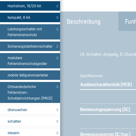
Hochstrom, 15/20 kA
kompakt, 6 kA
Beschreibung
Funk
Leistungsschalter mit
Fehlerstromschutz
Sicherungslasttrennschalter
LS-Schalter, dreipolig, D-Charak
modulare
Fehlerstromschutzgeräte
mobile Vollgummiverteiler
Spezifikationen
Auslösecharakteristik (MCB)
Ortsveränderliche
Fehlerstrom-
Schutzeinrichtungen (PRCD)
Bemessungsspannung (DC)
überwachen
schalten
steuern
Bemessungsstrom DC (typ.)