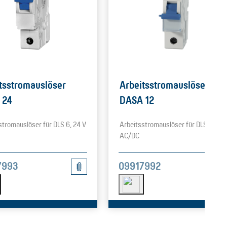
tsstromauslöser
Arbeitsstromauslöser
 24
DASA 12
stromauslöser für DLS 6, 24 V
Arbeitsstromauslöser für DLS 6, 12 
AC/DC
7993
09917992