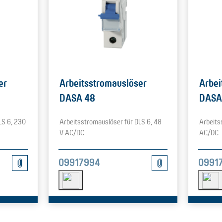
er
Arbeitsstromauslöser
Arbei
DASA 48
DASA
LS 6, 230
Arbeitsstromauslöser für DLS 6, 48
Arbeits
V AC/DC
AC/DC
09917994
0991