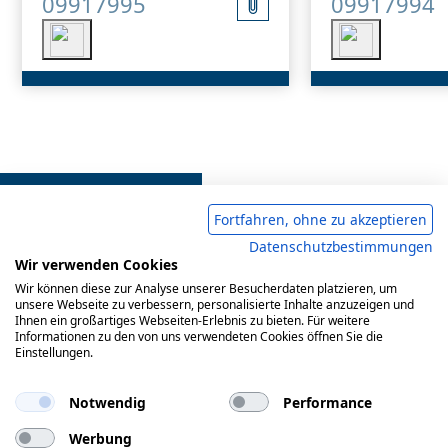
09917995
09917994
Fortfahren, ohne zu akzeptieren
Datenschutzbestimmungen
Wir verwenden Cookies
Wir können diese zur Analyse unserer Besucherdaten platzieren, um
Impressum
AGB
Datenschutzerklärung
unsere Webseite zu verbessern, personalisierte Inhalte anzuzeigen und
Ihnen ein großartiges Webseiten-Erlebnis zu bieten. Für weitere
Informationen zu den von uns verwendeten Cookies öffnen Sie die
Einstellungen.
© 2017-2026 Doepke Schaltgeräte GmbH
Notwendig
Performance
Werbung
Doepke Schaltgeräte GmbH