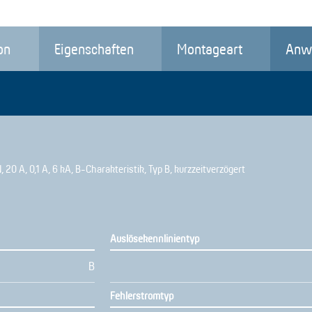
on
Eigenschaften
Montageart
Anw
 20 A, 0,1 A, 6 kA, B-Charakteristik, Typ B, kurzzeitverzögert
Auslösekennlinientyp
B
Fehlerstromtyp