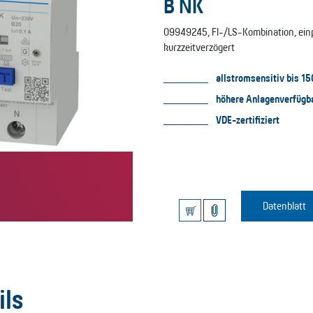
B NK
09949245, FI-/LS-Kombination, einpol
kurzzeitverzögert
allstromsensitiv bis 15
höhere Anlagenverfügba
VDE-zertifiziert
Datenblatt
ils