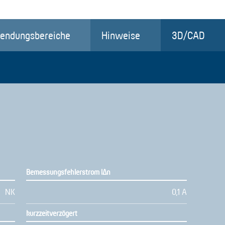
endungsbereiche
Hinweise
3D/CAD
Bemessungsfehlerstrom IΔn
NK
0,1 A
kurzzeitverzögert