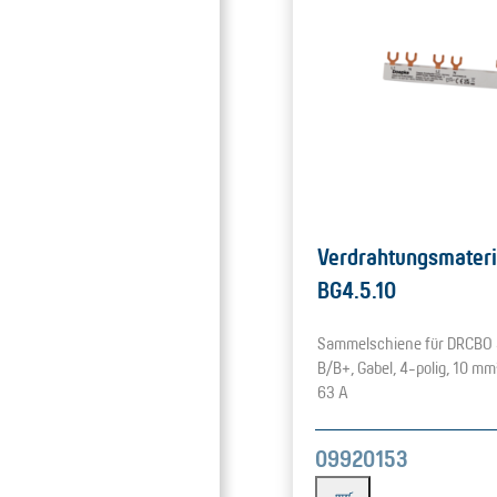
Verdrahtungsmateri
BG4.5.10
Sammelschiene für DRCBO 
B/B+, Gabel, 4-polig, 10 mm²
63 A
09920153