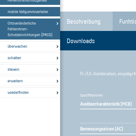
Fehlerstromschutzgeräte
mobile Vollgummiverteiler
Beschreibung
Funkti
Ortsveränderliche
Fehlerstrom-
Schutzeinrichtungen (PRCD)
Downloads
überwachen
schalten
steuern
FI-/LS-Kombination, einpolig+N,
erweitern
wiederfinden
Spezifikationen
Auslösecharakteristik (MCB)
Bemessungsstrom (AC)