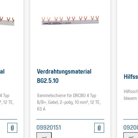
al
Verdrahtungsmaterial
Hilfs
BG2.5.10
Hilfssc
4 Typ
Sammelschiene für DRCBO 4 Typ
blauem 
, 12 TE,
B/B+, Gabel, 2-polig, 10 mm², 12 TE,
63 A
0920
09920151