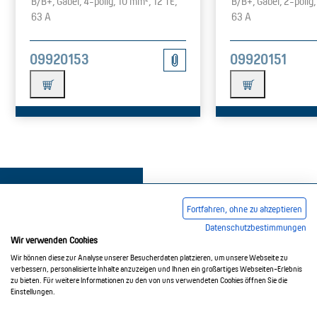
B/B+, Gabel, 4-polig, 10 mm², 12 TE,
B/B+, Gabel, 2-polig,
63 A
63 A
09920153
09920151
Fortfahren, ohne zu akzeptieren
Datenschutzbestimmungen
Wir verwenden Cookies
Impressum
AGB
Datenschutzerklärung
Wir können diese zur Analyse unserer Besucherdaten platzieren, um unsere Webseite zu
verbessern, personalisierte Inhalte anzuzeigen und Ihnen ein großartiges Webseiten-Erlebnis
zu bieten. Für weitere Informationen zu den von uns verwendeten Cookies öffnen Sie die
Einstellungen.