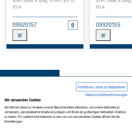
B/B+, Gabel, 4-polig, 10 mm², 8,5 TE,
B/B+, Gabel, 4-polig,
63 A
63 A
09920157
09920155
Fortfahren, ohne zu akzeptieren
Datenschutzbestimmungen
Wir verwenden Cookies
Impressum
AGB
Datenschutzerklärung
Wir können diese zur Analyse unserer Besucherdaten platzieren, um unsere Webseite zu
verbessern, personalisierte Inhalte anzuzeigen und Ihnen ein großartiges Webseiten-Erlebnis
zu bieten. Für weitere Informationen zu den von uns verwendeten Cookies öffnen Sie die
Einstellungen.