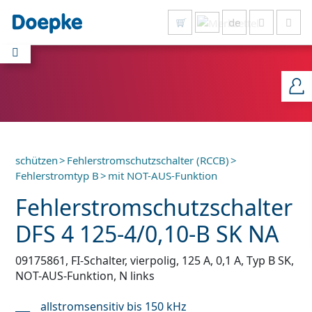
de
Alles anzeigen
schützen
>
Fehlerstromschutzschalter (RCCB)
>
Fehlerstromtyp B
>
mit NOT-AUS-Funktion
Fehlerstromschutzschalter
DFS 4 125-4/0,10-B SK NA
r
09175861, FI-Schalter, vierpolig, 125 A, 0,1 A, Typ B SK,
NOT-AUS-Funktion, N links
allstromsensitiv bis 150 kHz