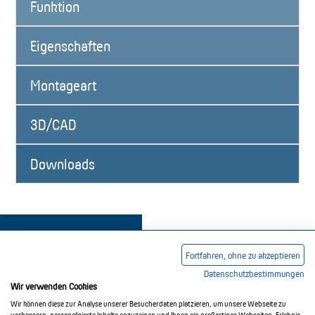
Funktion
Eigenschaften
Montageart
3D/CAD
Downloads
Fortfahren, ohne zu akzeptieren
Datenschutzbestimmungen
Wir verwenden Cookies
Impressum
AGB
Datenschutzerklärung
Wir können diese zur Analyse unserer Besucherdaten platzieren, um unsere Webseite zu