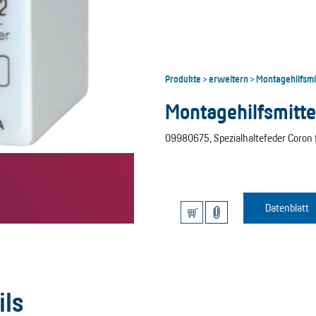
Produkte
erweitern
Montagehilfsmi
>
>
Montagehilfsmitte
09980675, Spezialhaltefeder Coron 
Datenblatt
ils