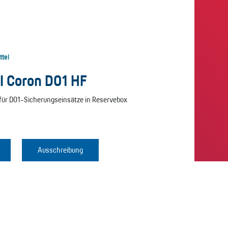
ttel
l Coron D01 HF
für D01-Sicherungseinsätze in Reservebox
Ausschreibung