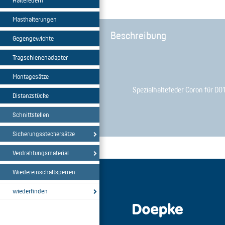
Haltefedern
Masthalterungen
Beschreibung
Gegengewichte
Tragschienenadapter
Montagesätze
Spezialhaltefeder Coron für D
Distanzstücke
Schnittstellen
Sicherungssteckersätze
Verdrahtungsmaterial
Wiedereinschaltsperren
wiederfinden