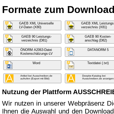
Formate zum Download f
GAEB XML Universelle
GAEB XML Leistungs
LV-Daten (X80)
verzeichnis (X81)
GAEB 90 Leistungs-
GAEB 90 Kosten-
verzeichnis (D81)
anschlag (D82)
ÖNORM A2063-Datei
DATANORM 5
Kostenschätzungs-LV
Word
Textdatei (.txt)
Artikel bei Ausschreiben.de
Doepke-Katalog bei
aufrufen (Export mit Bild)
Ausschreiben.de anzeigen
Nutzung der Plattform AUSSCHRE
Wir nutzen in unserer Webpräsenz 
Ihnen die Auswahl und den Download 