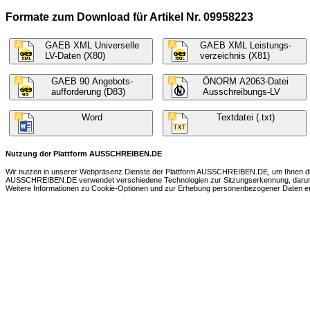
Formate zum Download für Artikel Nr. 09958223
GAEB XML Universelle
GAEB XML Leistungs-
LV-Daten (X80)
verzeichnis (X81)
GAEB 90 Angebots-
ÖNORM A2063-Datei
aufforderung (D83)
Ausschreibungs-LV
Word
Textdatei (.txt)
Nutzung der Plattform AUSSCHREIBEN.DE
Wir nutzen in unserer Webpräsenz Dienste der Plattform AUSSCHREIBEN.DE, um Ihnen die 
AUSSCHREIBEN.DE verwendet verschiedene Technologien zur Sitzungserkennung, darunter 
Weitere Informationen zu Cookie-Optionen und zur Erhebung personenbezogener Daten ent