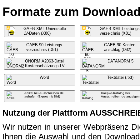
Formate zum Download f
GAEB XML Universelle
GAEB XML Leistungs
LV-Daten (X80)
verzeichnis (X81)
GAEB 90 Leistungs-
GAEB 90 Kosten-
verzeichnis (D81)
anschlag (D82)
ÖNORM A2063-Datei
DATANORM 5
Kostenschätzungs-LV
Word
Textdatei (.txt)
Artikel bei Ausschreiben.de
Doepke-Katalog bei
aufrufen (Export mit Bild)
Ausschreiben.de anzeigen
Nutzung der Plattform AUSSCHRE
Wir nutzen in unserer Webpräsenz 
Ihnen die Auswahl und den Download 