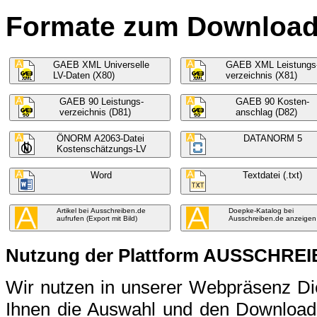
Formate zum Download f
GAEB XML Universelle
GAEB XML Leistungs
LV-Daten (X80)
verzeichnis (X81)
GAEB 90 Leistungs-
GAEB 90 Kosten-
verzeichnis (D81)
anschlag (D82)
ÖNORM A2063-Datei
DATANORM 5
Kostenschätzungs-LV
Word
Textdatei (.txt)
Artikel bei Ausschreiben.de
Doepke-Katalog bei
aufrufen (Export mit Bild)
Ausschreiben.de anzeigen
Nutzung der Plattform AUSSCHRE
Wir nutzen in unserer Webpräsenz 
Ihnen die Auswahl und den Download 