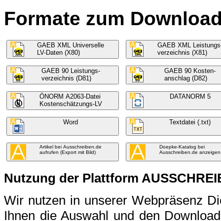
Formate zum Download f
GAEB XML Universelle
GAEB XML Leistungs
LV-Daten (X80)
verzeichnis (X81)
GAEB 90 Leistungs-
GAEB 90 Kosten-
verzeichnis (D81)
anschlag (D82)
ÖNORM A2063-Datei
DATANORM 5
Kostenschätzungs-LV
Word
Textdatei (.txt)
Artikel bei Ausschreiben.de
Doepke-Katalog bei
aufrufen (Export mit Bild)
Ausschreiben.de anzeigen
Nutzung der Plattform AUSSCHRE
Wir nutzen in unserer Webpräsenz 
Ihnen die Auswahl und den Download 