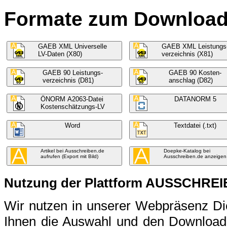
Formate zum Download f
GAEB XML Universelle
GAEB XML Leistungs
LV-Daten (X80)
verzeichnis (X81)
GAEB 90 Leistungs-
GAEB 90 Kosten-
verzeichnis (D81)
anschlag (D82)
ÖNORM A2063-Datei
DATANORM 5
Kostenschätzungs-LV
Word
Textdatei (.txt)
Artikel bei Ausschreiben.de
Doepke-Katalog bei
aufrufen (Export mit Bild)
Ausschreiben.de anzeigen
Nutzung der Plattform AUSSCHRE
Wir nutzen in unserer Webpräsenz 
Ihnen die Auswahl und den Download 