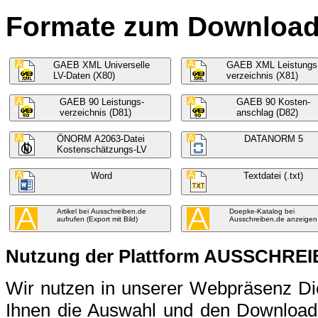
Formate zum Download f
GAEB XML Universelle
GAEB XML Leistungs
LV-Daten (X80)
verzeichnis (X81)
GAEB 90 Leistungs-
GAEB 90 Kosten-
verzeichnis (D81)
anschlag (D82)
ÖNORM A2063-Datei
DATANORM 5
Kostenschätzungs-LV
Word
Textdatei (.txt)
Artikel bei Ausschreiben.de
Doepke-Katalog bei
aufrufen (Export mit Bild)
Ausschreiben.de anzeigen
Nutzung der Plattform AUSSCHRE
Wir nutzen in unserer Webpräsenz 
Ihnen die Auswahl und den Download 