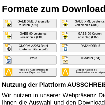
Formate zum Download f
GAEB XML Universelle
GAEB XML Leistungs
LV-Daten (X80)
verzeichnis (X81)
GAEB 90 Leistungs-
GAEB 90 Kosten-
verzeichnis (D81)
anschlag (D82)
ÖNORM A2063-Datei
DATANORM 5
Kostenschätzungs-LV
Word
Textdatei (.txt)
Artikel bei Ausschreiben.de
Doepke-Katalog bei
aufrufen (Export mit Bild)
Ausschreiben.de anzeigen
Nutzung der Plattform AUSSCHRE
Wir nutzen in unserer Webpräsenz 
Ihnen die Auswahl und den Download 