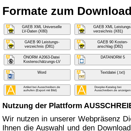
Formate zum Download f
GAEB XML Universelle
GAEB XML Leistungs
LV-Daten (X80)
verzeichnis (X81)
GAEB 90 Leistungs-
GAEB 90 Kosten-
verzeichnis (D81)
anschlag (D82)
ÖNORM A2063-Datei
DATANORM 5
Kostenschätzungs-LV
Word
Textdatei (.txt)
Artikel bei Ausschreiben.de
Doepke-Katalog bei
aufrufen (Export mit Bild)
Ausschreiben.de anzeigen
Nutzung der Plattform AUSSCHRE
Wir nutzen in unserer Webpräsenz 
Ihnen die Auswahl und den Download 