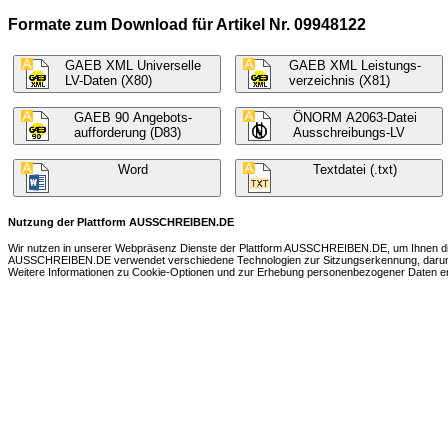
Formate zum Download für Artikel Nr. 09948122
GAEB XML Universelle
GAEB XML Leistungs-
LV-Daten (X80)
verzeichnis (X81)
GAEB 90 Angebots-
ÖNORM A2063-Datei
aufforderung (D83)
Ausschreibungs-LV
Word
Textdatei (.txt)
Nutzung der Plattform AUSSCHREIBEN.DE
Wir nutzen in unserer Webpräsenz Dienste der Plattform AUSSCHREIBEN.DE, um Ihnen die 
AUSSCHREIBEN.DE verwendet verschiedene Technologien zur Sitzungserkennung, darunter 
Weitere Informationen zu Cookie-Optionen und zur Erhebung personenbezogener Daten ent