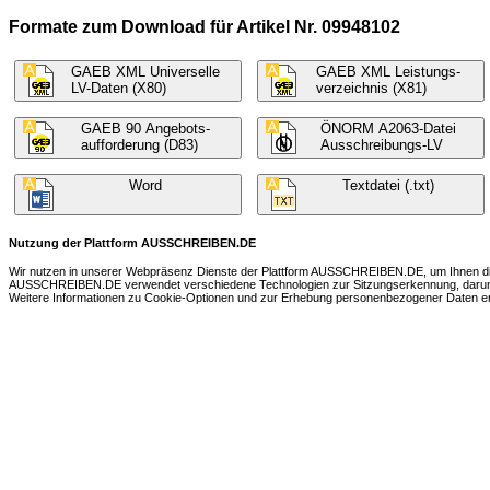
Formate zum Download für Artikel Nr. 09948102
GAEB XML Universelle
GAEB XML Leistungs-
LV-Daten (X80)
verzeichnis (X81)
GAEB 90 Angebots-
ÖNORM A2063-Datei
aufforderung (D83)
Ausschreibungs-LV
Word
Textdatei (.txt)
Nutzung der Plattform AUSSCHREIBEN.DE
Wir nutzen in unserer Webpräsenz Dienste der Plattform AUSSCHREIBEN.DE, um Ihnen die 
AUSSCHREIBEN.DE verwendet verschiedene Technologien zur Sitzungserkennung, darunter 
Weitere Informationen zu Cookie-Optionen und zur Erhebung personenbezogener Daten ent