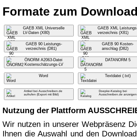
Formate zum Download f
GAEB XML Universelle
GAEB XML Leistungs
LV-Daten (X80)
verzeichnis (X81)
GAEB 90 Leistungs-
GAEB 90 Kosten-
verzeichnis (D81)
anschlag (D82)
ÖNORM A2063-Datei
DATANORM 5
Kostenschätzungs-LV
Word
Textdatei (.txt)
Artikel bei Ausschreiben.de
Doepke-Katalog bei
aufrufen (Export mit Bild)
Ausschreiben.de anzeigen
Nutzung der Plattform AUSSCHRE
Wir nutzen in unserer Webpräsenz 
Ihnen die Auswahl und den Download 