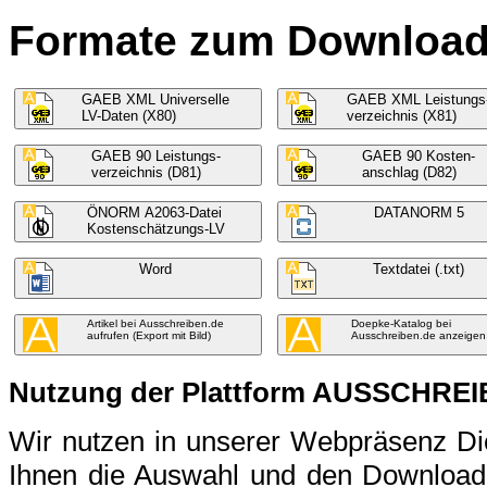
Formate zum Download f
GAEB XML Universelle
GAEB XML Leistungs
LV-Daten (X80)
verzeichnis (X81)
GAEB 90 Leistungs-
GAEB 90 Kosten-
verzeichnis (D81)
anschlag (D82)
ÖNORM A2063-Datei
DATANORM 5
Kostenschätzungs-LV
Word
Textdatei (.txt)
Artikel bei Ausschreiben.de
Doepke-Katalog bei
aufrufen (Export mit Bild)
Ausschreiben.de anzeigen
Nutzung der Plattform AUSSCHRE
Wir nutzen in unserer Webpräsenz 
Ihnen die Auswahl und den Download 