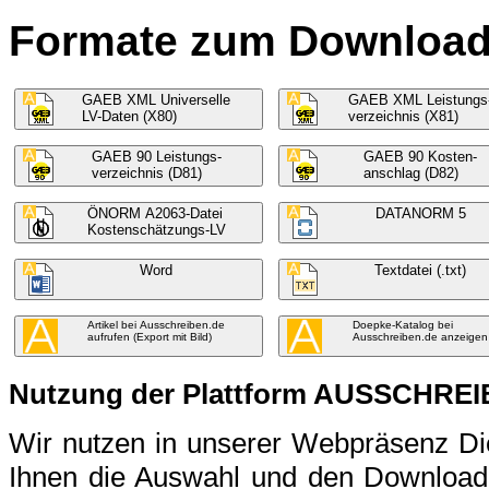
Formate zum Download f
GAEB XML Universelle
GAEB XML Leistungs
LV-Daten (X80)
verzeichnis (X81)
GAEB 90 Leistungs-
GAEB 90 Kosten-
verzeichnis (D81)
anschlag (D82)
ÖNORM A2063-Datei
DATANORM 5
Kostenschätzungs-LV
Word
Textdatei (.txt)
Artikel bei Ausschreiben.de
Doepke-Katalog bei
aufrufen (Export mit Bild)
Ausschreiben.de anzeigen
Nutzung der Plattform AUSSCHRE
Wir nutzen in unserer Webpräsenz 
Ihnen die Auswahl und den Download 