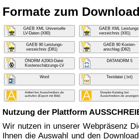
Formate zum Download f
GAEB XML Universelle
GAEB XML Leistungs
LV-Daten (X80)
verzeichnis (X81)
GAEB 90 Leistungs-
GAEB 90 Kosten-
verzeichnis (D81)
anschlag (D82)
ÖNORM A2063-Datei
DATANORM 5
Kostenschätzungs-LV
Word
Textdatei (.txt)
Artikel bei Ausschreiben.de
Doepke-Katalog bei
aufrufen (Export mit Bild)
Ausschreiben.de anzeigen
Nutzung der Plattform AUSSCHRE
Wir nutzen in unserer Webpräsenz 
Ihnen die Auswahl und den Download 