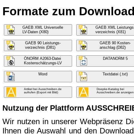
Formate zum Download f
GAEB XML Universelle
GAEB XML Leistungs
LV-Daten (X80)
verzeichnis (X81)
GAEB 90 Leistungs-
GAEB 90 Kosten-
verzeichnis (D81)
anschlag (D82)
ÖNORM A2063-Datei
DATANORM 5
Kostenschätzungs-LV
Word
Textdatei (.txt)
Artikel bei Ausschreiben.de
Doepke-Katalog bei
aufrufen (Export mit Bild)
Ausschreiben.de anzeigen
Nutzung der Plattform AUSSCHRE
Wir nutzen in unserer Webpräsenz 
Ihnen die Auswahl und den Download 