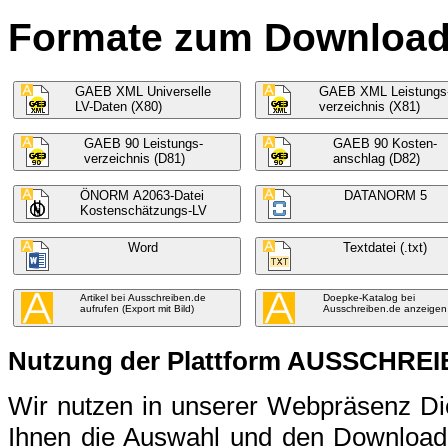
Formate zum Download f
GAEB XML Universelle
GAEB XML Leistungs
LV-Daten (X80)
verzeichnis (X81)
GAEB 90 Leistungs-
GAEB 90 Kosten-
verzeichnis (D81)
anschlag (D82)
ÖNORM A2063-Datei
DATANORM 5
Kostenschätzungs-LV
Word
Textdatei (.txt)
Artikel bei Ausschreiben.de
Doepke-Katalog bei
aufrufen (Export mit Bild)
Ausschreiben.de anzeigen
Nutzung der Plattform AUSSCHRE
Wir nutzen in unserer Webpräsenz 
Ihnen die Auswahl und den Download 