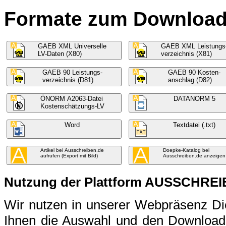
Formate zum Download f
GAEB XML Universelle
GAEB XML Leistungs
LV-Daten (X80)
verzeichnis (X81)
GAEB 90 Leistungs-
GAEB 90 Kosten-
verzeichnis (D81)
anschlag (D82)
ÖNORM A2063-Datei
DATANORM 5
Kostenschätzungs-LV
Word
Textdatei (.txt)
Artikel bei Ausschreiben.de
Doepke-Katalog bei
aufrufen (Export mit Bild)
Ausschreiben.de anzeigen
Nutzung der Plattform AUSSCHRE
Wir nutzen in unserer Webpräsenz 
Ihnen die Auswahl und den Download 